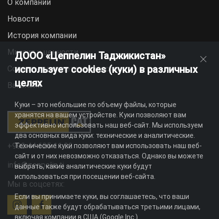
О компании
Новости
История компании
Миссия и ценности
ДООО «Цеппелин Таджикистан»
использует cookies (куки) в различных
Социальная ответственность
целях
Вакансии
Куки – это небольшие по объему файлы, которые
хранятся на вашем устройстве. Куки позволяют вам
эффективно использовать наш веб-сайт. Мы используем
два основных вида куки: технические и аналитические.
+992 44 625 11 22
Технические куки позволяют вам использовать наш веб-
сайт и от них невозможно отказаться. Однако вы можете
info@zeppelin.tj
выбрать, какие аналитические куки будут
использоваться при посещении веб-сайта.
Мы в соцсетях:
Если вы принимаете куки, вы соглашаетесь, что ваши
данные также будут обрабатываться третьими лицами,
включая компании в США (Google Inc.).