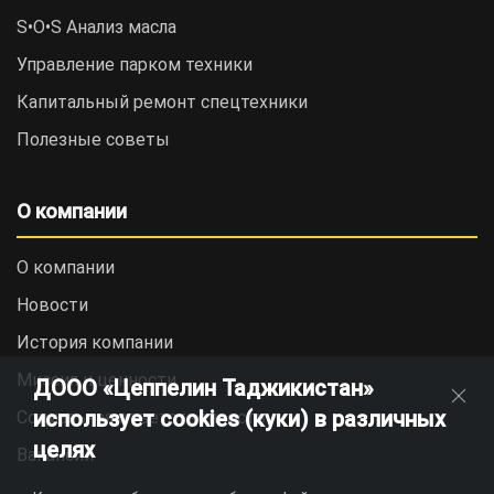
S•O•S Анализ масла
Управление парком техники
Капитальный ремонт спецтехники
Полезные советы
О компании
О компании
Новости
История компании
Миссия и ценности
ДООО «Цеппелин Таджикистан»
использует cookies (куки) в различных
Социальная ответственность
целях
Вакансии