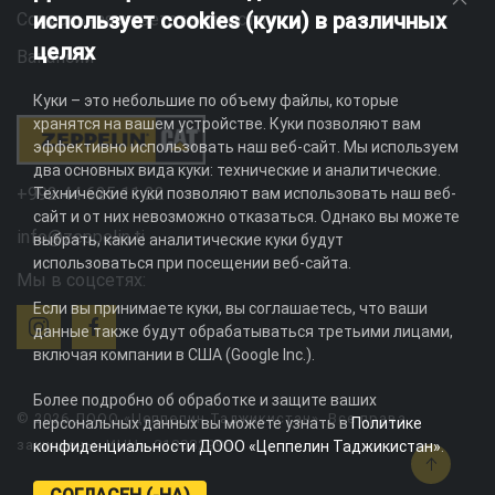
использует cookies (куки) в различных
Социальная ответственность
целях
Вакансии
Куки – это небольшие по объему файлы, которые
хранятся на вашем устройстве. Куки позволяют вам
эффективно использовать наш веб-сайт. Мы используем
два основных вида куки: технические и аналитические.
+992 44 625 11 22
Технические куки позволяют вам использовать наш веб-
сайт и от них невозможно отказаться. Однако вы можете
info@zeppelin.tj
выбрать, какие аналитические куки будут
использоваться при посещении веб-сайта.
Мы в соцсетях:
Если вы принимаете куки, вы соглашаетесь, что ваши
данные также будут обрабатываться третьими лицами,
включая компании в США (Google Inc.).
Более подробно об обработке и защите ваших
© 2026 ДООО «Цеппелин Таджикистан». Все права
персональных данных вы можете узнать в
Политике
защищены. ИНН - 010082996
конфиденциальности ДООО «Цеппелин Таджикистан»
.