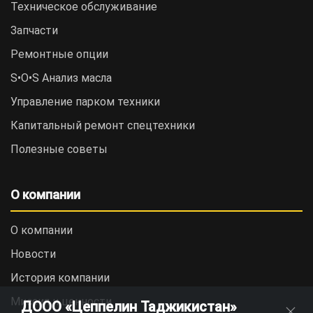
Техническое обслуживание
Запчасти
Ремонтные опции
S•O•S Анализ масла
Управление парком техники
Капитальный ремонт спецтехники
Полезные советы
О компании
О компании
Новости
История компании
Миссия и ценности
ДООО «Цеппелин Таджикистан»