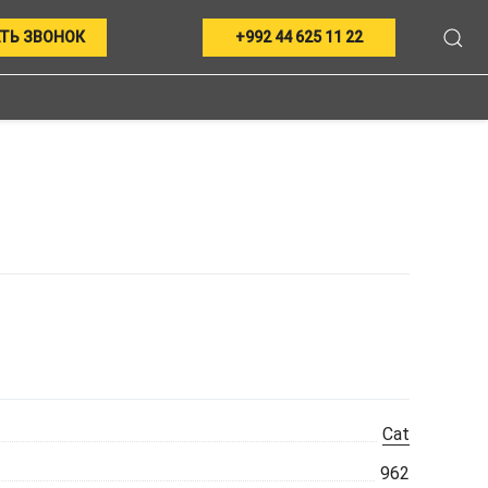
ТЬ ЗВОНОК
+992 44 625 11 22
Cat
962