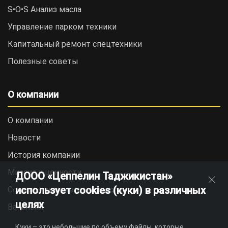
S•O•S Анализ масла
Управление парком техники
Капитальный ремонт спецтехники
Полезные советы
О компании
О компании
Новости
История компании
Миссия и ценности
ДООО «Цеппелин Таджикистан»
использует cookies (куки) в различных
Социальная ответственность
целях
Вакансии
Куки – это небольшие по объему файлы, которые