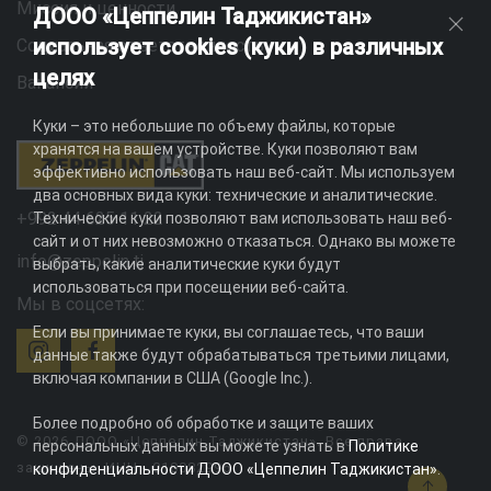
Миссия и ценности
ДООО «Цеппелин Таджикистан»
использует cookies (куки) в различных
Социальная ответственность
целях
Вакансии
Куки – это небольшие по объему файлы, которые
хранятся на вашем устройстве. Куки позволяют вам
эффективно использовать наш веб-сайт. Мы используем
два основных вида куки: технические и аналитические.
+992 44 625 11 22
Технические куки позволяют вам использовать наш веб-
сайт и от них невозможно отказаться. Однако вы можете
info@zeppelin.tj
выбрать, какие аналитические куки будут
использоваться при посещении веб-сайта.
Мы в соцсетях:
Если вы принимаете куки, вы соглашаетесь, что ваши
данные также будут обрабатываться третьими лицами,
включая компании в США (Google Inc.).
Более подробно об обработке и защите ваших
© 2026 ДООО «Цеппелин Таджикистан». Все права
персональных данных вы можете узнать в
Политике
защищены. ИНН - 010082996
конфиденциальности ДООО «Цеппелин Таджикистан»
.