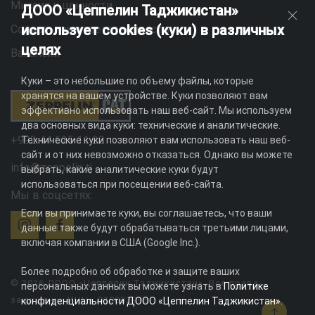
Миссия и ценности
ДООО «Цеппелин Таджикистан»
использует cookies (куки) в различных
Социальная ответственность
целях
Вакансии
Куки – это небольшие по объему файлы, которые
хранятся на вашем устройстве. Куки позволяют вам
эффективно использовать наш веб-сайт. Мы используем
два основных вида куки: технические и аналитические.
+992 44 625 11 22
Технические куки позволяют вам использовать наш веб-
сайт и от них невозможно отказаться. Однако вы можете
info@zeppelin.tj
выбрать, какие аналитические куки будут
использоваться при посещении веб-сайта.
Мы в соцсетях:
Если вы принимаете куки, вы соглашаетесь, что ваши
данные также будут обрабатываться третьими лицами,
включая компании в США (Google Inc.).
Более подробно об обработке и защите ваших
© 2026 ДООО «Цеппелин Таджикистан». Все права
персональных данных вы можете узнать в
Политике
защищены. ИНН - 010082996
конфиденциальности ДООО «Цеппелин Таджикистан»
.