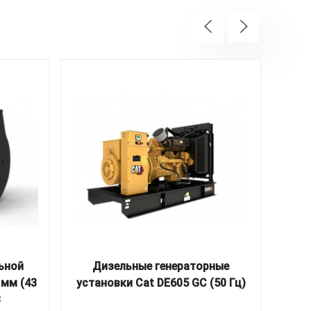
ьной
Дизельные генераторные
Д
 мм (43
установки Cat DE605 GC (50 Гц)
мат
3