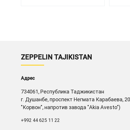
ZEPPELIN TAJIKISTAN
Адрес
734061, Республика Таджикистан
г. Душанбе, проспект Негмата Карабаева, 20
"Корвон", напротив завода "Akia Avesto")
+992 44 625 11 22