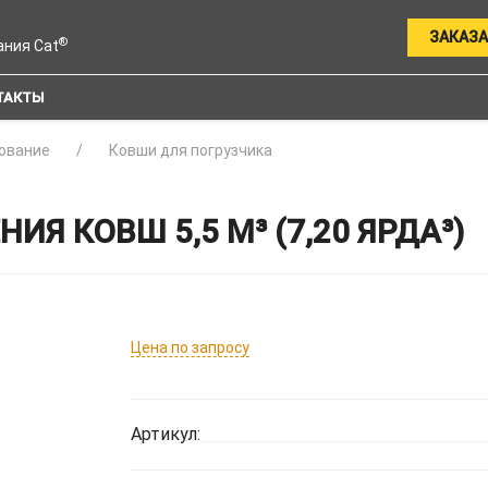
ЗАКАЗА
®
ания Cat
ТАКТЫ
ование
Ковши для погрузчика
Я КОВШ 5,5 М³ (7,20 ЯРДА³)
Цена по запросу
Артикул: