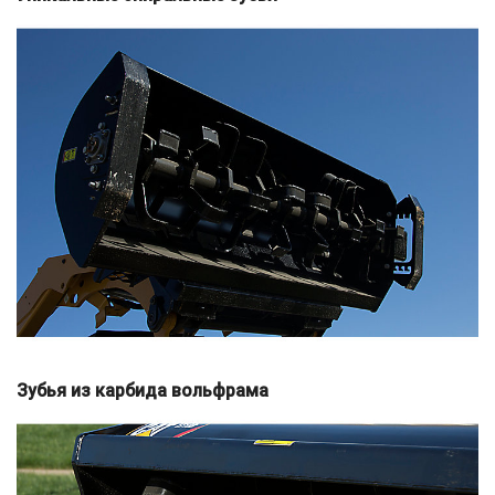
Зубья из карбида вольфрама