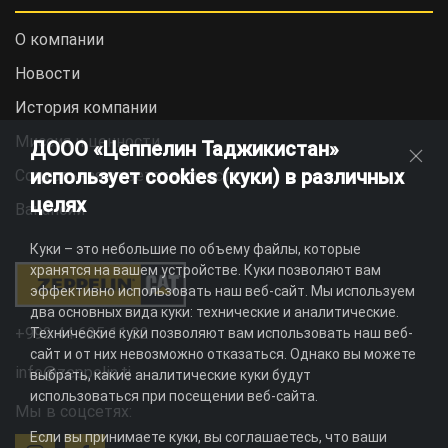
О компании
Новости
История компании
Миссия и ценности
ДООО «Цеппелин Таджикистан»
использует cookies (куки) в различных
Социальная ответственность
целях
Вакансии
Куки – это небольшие по объему файлы, которые
хранятся на вашем устройстве. Куки позволяют вам
эффективно использовать наш веб-сайт. Мы используем
два основных вида куки: технические и аналитические.
+992 44 625 11 22
Технические куки позволяют вам использовать наш веб-
сайт и от них невозможно отказаться. Однако вы можете
info@zeppelin.tj
выбрать, какие аналитические куки будут
использоваться при посещении веб-сайта.
Мы в соцсетях:
Если вы принимаете куки, вы соглашаетесь, что ваши