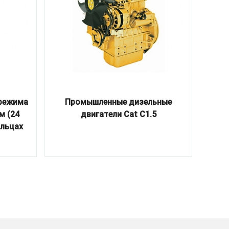
 режима
Промышленные дизельные
Ковш
м (24
двигатели Cat C1.5
(3,
альцах
н