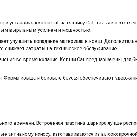
ри установке ковша Cat на машину Cat, так как в этом с
ьным вырывным усилием и мощностью.
ет улучшить попадание материала в ковш. Дополнительный
что снижает затраты на техническое обслуживание.
ачения во время копания. Ковши Cat предназначены для 
я. Форма ковша и боковые брусья обеспечивают удержа
ьного времени. Встроенная пластина шарнира лучше распре
ные активному износу, изготавливаются из высокопрочной