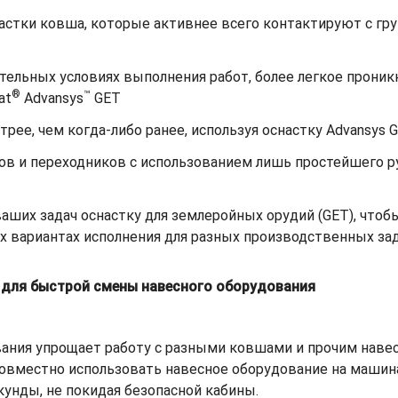
астки ковша, которые активнее всего контактируют с гр
ельных условиях выполнения работ, более легкое проникн
®
™
at
Advansys
GET
рее, чем когда-либо ранее, используя оснастку Advansys 
ов и переходников с использованием лишь простейшего р
ших задач оснастку для землеройных орудий (GET), чтобы
х вариантах исполнения для разных производственных зад
в для быстрой смены навесного оборудования
ания упрощает работу с разными ковшами и прочим наве
овместно использовать навесное оборудование на машина
унды, не покидая безопасной кабины.