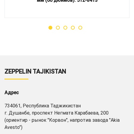
мм (66 дюймов): 512-8413
ZEPPELIN TAJIKISTAN
Адрес
734061, Республика Таджикистан
г. Душанбе, проспект Негмата Карабаева, 200
(ориентир - рынок "Корвон", напротив завода "Akia
Avesto")