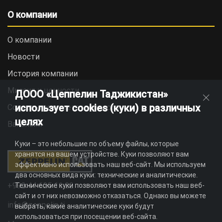
О компании
О компании
Новости
История компании
Миссия и ценности
ДООО «Цеппелин Таджикистан»
использует cookies (куки) в различных
Социальная ответственность
целях
Вакансии
Куки – это небольшие по объему файлы, которые
хранятся на вашем устройстве. Куки позволяют вам
эффективно использовать наш веб-сайт. Мы используем
два основных вида куки: технические и аналитические.
+992 44 625 11 22
Технические куки позволяют вам использовать наш веб-
сайт и от них невозможно отказаться. Однако вы можете
info@zeppelin.tj
выбрать, какие аналитические куки будут
использоваться при посещении веб-сайта.