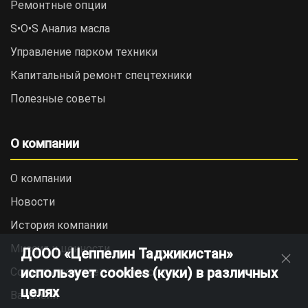
Ремонтные опции
S•O•S Анализ масла
Управление парком техники
Капитальный ремонт спецтехники
Полезные советы
О компании
О компании
Новости
История компании
Миссия и ценности
ДООО «Цеппелин Таджикистан»
использует cookies (куки) в различных
Социальная ответственность
целях
Вакансии