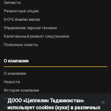
Запчасти
Ремонтные опции
S•O•S Анализ масла
Управление парком техники
Капитальный ремонт спецтехники
Полезные советы
О компании
О компании
Новости
История компании
Миссия и ценности
ДООО «Цеппелин Таджикистан»
использует cookies (куки) в различных
Социальная ответственность