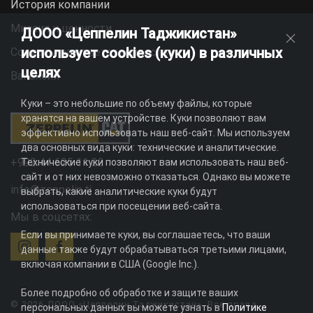
История компании
Миссия и ценности
ДООО «Цеппелин Таджикистан»
использует cookies (куки) в различных
Социальная ответственность
целях
Вакансии
Куки – это небольшие по объему файлы, которые
хранятся на вашем устройстве. Куки позволяют вам
эффективно использовать наш веб-сайт. Мы используем
два основных вида куки: технические и аналитические.
+992 44 625 11 22
Технические куки позволяют вам использовать наш веб-
сайт и от них невозможно отказаться. Однако вы можете
info@zeppelin.tj
выбрать, какие аналитические куки будут
использоваться при посещении веб-сайта.
Мы в соцсетях:
Если вы принимаете куки, вы соглашаетесь, что ваши
данные также будут обрабатываться третьими лицами,
включая компании в США (Google Inc.).
Более подробно об обработке и защите ваших
© 2026 ДООО «Цеппелин Таджикистан». Все права
персональных данных вы можете узнать в
Политике