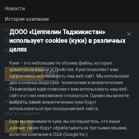
Новости
История компании
Миссия и ценности
ДООО «Цеппелин Таджикистан»
использует cookies (куки) в различных
Социальная ответственность
целях
Вакансии
Куки – это небольшие по объему файлы, которые
хранятся на вашем устройстве. Куки позволяют вам
эффективно использовать наш веб-сайт. Мы используем
два основных вида куки: технические и аналитические.
+992 44 625 11 22
Технические куки позволяют вам использовать наш веб-
сайт и от них невозможно отказаться. Однако вы можете
info@zeppelin.tj
выбрать, какие аналитические куки будут
использоваться при посещении веб-сайта.
Мы в соцсетях:
Если вы принимаете куки, вы соглашаетесь, что ваши
данные также будут обрабатываться третьими лицами,
включая компании в США (Google Inc.).