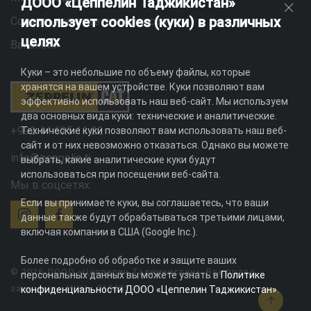
ДООО «Цеппелин Таджикистан»
использует cookies (куки) в различных
Социальная ответственность
целях
Вакансии
Куки – это небольшие по объему файлы, которые
хранятся на вашем устройстве. Куки позволяют вам
эффективно использовать наш веб-сайт. Мы используем
два основных вида куки: технические и аналитические.
+992 44 625 11 22
Технические куки позволяют вам использовать наш веб-
сайт и от них невозможно отказаться. Однако вы можете
info@zeppelin.tj
выбрать, какие аналитические куки будут
использоваться при посещении веб-сайта.
Мы в соцсетях:
Если вы принимаете куки, вы соглашаетесь, что ваши
данные также будут обрабатываться третьими лицами,
включая компании в США (Google Inc.).
Более подробно об обработке и защите ваших
© 2026 ДООО «Цеппелин Таджикистан». Все права
персональных данных вы можете узнать в
Политике
защищены. ИНН - 010082996
конфиденциальности ДООО «Цеппелин Таджикистан»
.