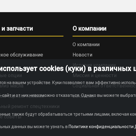
 и запчасти
О компании
О компании
ское обслуживание
Новости
История компании
пользует cookies (куки) в различных 
ые опции
Миссия и ценности
тся на вашем устройстве. Куки позволяют вам эффективно исполь
ализ масла
Социальная ответственнос
-сайт и от них невозможно отказаться. Однако вы можете выбрать
ие парком техники
Вакансии
ьный ремонт спецтехники
анные также будут обрабатываться третьими лицами, включая комп
е советы
льных данных вы можете узнать в
Политике конфиденциальности 