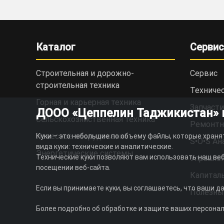
Каталог
Сервис
Строительная и дорожно-
Сервис
cтроительная техника
Техниче
Горная и карьерная техника
Запчасти
ДООО «Цеппелин Таджикистан» ис
Сельскохозяйственная техника
Ремонтн
Навесное оборудование
Куки – это небольшие по объему файлы, которые храня
S•O•S Ан
вида куки: технические и аналитические.
Энергетические системы
Технические куки позволяют вам использовать наш веб
Управлен
посещении веб-сайта.
Капитал
Если вы принимаете куки, вы соглашаетесь, что ваши д
Полезны
Более подробно об обработке и защите ваших персона