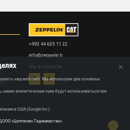
+992 44 625 11 22
info@zeppelin.tj
целях
Мы в соцсетях:
зовать наш веб-сайт. Мы используем два основных
ть
, какие аналитические куки будут использоваться при
ании в США (Google Inc.).
ДООО «Цеппелин Таджикистан»
.