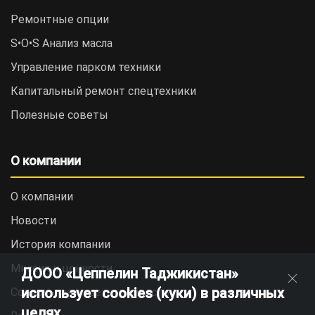
Ремонтные опции
S•O•S Анализ масла
Управление парком техники
Капитальный ремонт спецтехники
Полезные советы
О компании
О компании
Новости
История компании
Миссия и ценности
ДООО «Цеппелин Таджикистан»
использует cookies (куки) в различных
Социальная ответственность
целях