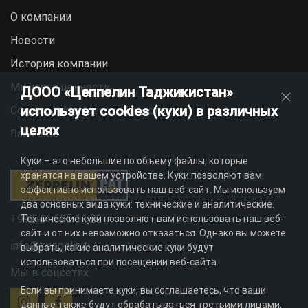
О компании
Новости
История компании
Миссия и ценности
ДООО «Цеппелин Таджикистан»
использует cookies (куки) в различных
Социальная ответственность
целях
Вакансии
Куки – это небольшие по объему файлы, которые
хранятся на вашем устройстве. Куки позволяют вам
эффективно использовать наш веб-сайт. Мы используем
два основных вида куки: технические и аналитические.
+992 44 625 11 22
Технические куки позволяют вам использовать наш веб-
сайт и от них невозможно отказаться. Однако вы можете
info@zeppelin.tj
выбрать, какие аналитические куки будут
использоваться при посещении веб-сайта.
Мы в соцсетях:
Если вы принимаете куки, вы соглашаетесь, что ваши
данные также будут обрабатываться третьими лицами,