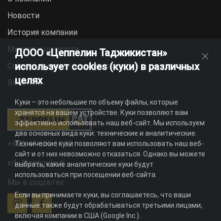
Новости
История компании
Миссия и ценности
ДООО «Цеппелин Таджикистан»
использует cookies (куки) в различных
Социальная ответственность
целях
Вакансии
Куки – это небольшие по объему файлы, которые
хранятся на вашем устройстве. Куки позволяют вам
эффективно использовать наш веб-сайт. Мы используем
два основных вида куки: технические и аналитические.
+992 44 625 11 22
Технические куки позволяют вам использовать наш веб-
сайт и от них невозможно отказаться. Однако вы можете
info@zeppelin.tj
выбрать, какие аналитические куки будут
использоваться при посещении веб-сайта.
Мы в соцсетях:
Если вы принимаете куки, вы соглашаетесь, что ваши
данные также будут обрабатываться третьими лицами,
включая компании в США (Google Inc.).