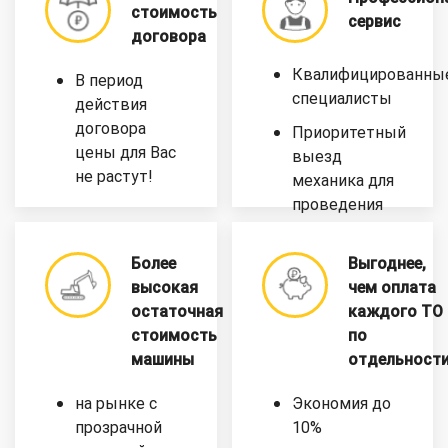
стоимость
сервис
договора
Квалифицированны
В период
специалисты
действия
договора
Приоритетный
цены для Вас
выезд
не растут!
механика для
проведения
ТО
Более
Выгоднее,
высокая
чем оплата
остаточная
каждого ТО
стоимость
по
машины
отдельност
на рынке с
Экономия до
прозрачной
10%