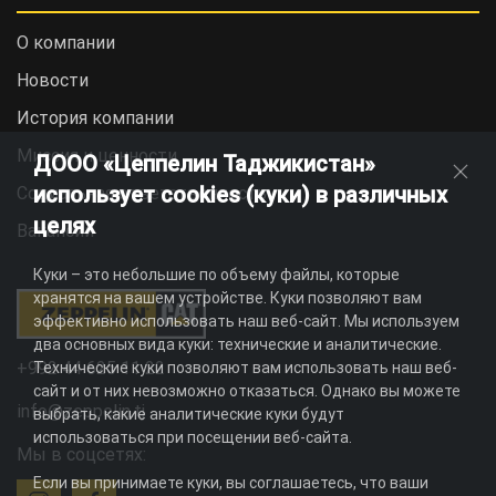
О компании
Новости
История компании
Миссия и ценности
ДООО «Цеппелин Таджикистан»
использует cookies (куки) в различных
Социальная ответственность
целях
Вакансии
Куки – это небольшие по объему файлы, которые
хранятся на вашем устройстве. Куки позволяют вам
эффективно использовать наш веб-сайт. Мы используем
два основных вида куки: технические и аналитические.
+992 44 625 11 22
Технические куки позволяют вам использовать наш веб-
сайт и от них невозможно отказаться. Однако вы можете
info@zeppelin.tj
выбрать, какие аналитические куки будут
использоваться при посещении веб-сайта.
Мы в соцсетях:
Если вы принимаете куки, вы соглашаетесь, что ваши