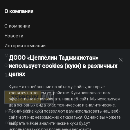
О компании
О компании
Новости
История компании
Миссия и ценности
ДООО «Цеппелин Таджикистан»
использует cookies (куки) в различных
Социальная ответственность
целях
Вакансии
Куки – это небольшие по объему файлы, которые
хранятся на вашем устройстве. Куки позволяют вам
эффективно использовать наш веб-сайт. Мы используем
два основных вида куки: технические и аналитические.
+992 44 625 11 22
Технические куки позволяют вам использовать наш веб-
сайт и от них невозможно отказаться. Однако вы можете
info@zeppelin.tj
выбрать, какие аналитические куки будут
использоваться при посещении веб-сайта.