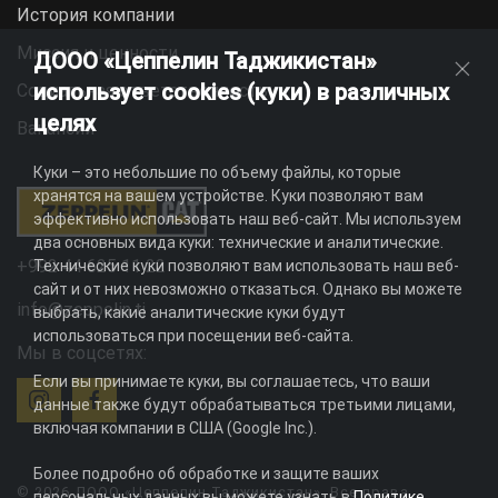
История компании
Миссия и ценности
ДООО «Цеппелин Таджикистан»
использует cookies (куки) в различных
Социальная ответственность
целях
Вакансии
Куки – это небольшие по объему файлы, которые
хранятся на вашем устройстве. Куки позволяют вам
эффективно использовать наш веб-сайт. Мы используем
два основных вида куки: технические и аналитические.
+992 44 625 11 22
Технические куки позволяют вам использовать наш веб-
сайт и от них невозможно отказаться. Однако вы можете
info@zeppelin.tj
выбрать, какие аналитические куки будут
использоваться при посещении веб-сайта.
Мы в соцсетях:
Если вы принимаете куки, вы соглашаетесь, что ваши
данные также будут обрабатываться третьими лицами,
включая компании в США (Google Inc.).
Более подробно об обработке и защите ваших
© 2026 ДООО «Цеппелин Таджикистан». Все права
персональных данных вы можете узнать в
Политике