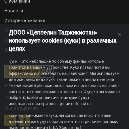
О компании
Новости
История компании
Миссия и ценности
ДООО «Цеппелин Таджикистан»
использует cookies (куки) в различных
Социальная ответственность
целях
Вакансии
Куки – это небольшие по объему файлы, которые
хранятся на вашем устройстве. Куки позволяют вам
эффективно использовать наш веб-сайт. Мы используем
два основных вида куки: технические и аналитические.
+992 44 625 11 22
Технические куки позволяют вам использовать наш веб-
сайт и от них невозможно отказаться. Однако вы можете
info@zeppelin.tj
выбрать, какие аналитические куки будут
использоваться при посещении веб-сайта.
Мы в соцсетях:
Если вы принимаете куки, вы соглашаетесь, что ваши
данные также будут обрабатываться третьими лицами,
включая компании в США (Google Inc.).