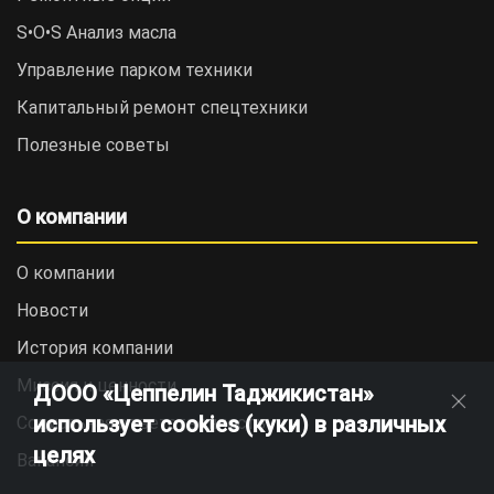
S•O•S Анализ масла
Управление парком техники
Капитальный ремонт спецтехники
Полезные советы
О компании
О компании
Новости
История компании
Миссия и ценности
ДООО «Цеппелин Таджикистан»
использует cookies (куки) в различных
Социальная ответственность
целях
Вакансии