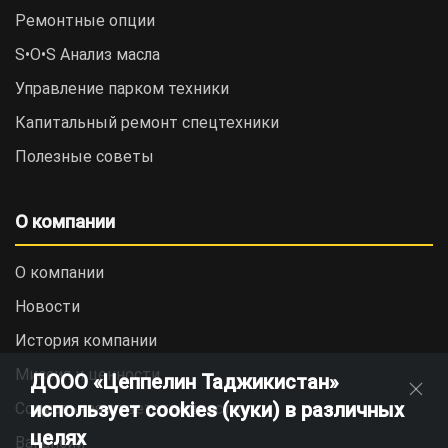
Ремонтные опции
S•O•S Анализ масла
Управление парком техники
Капитальный ремонт спецтехники
Полезные советы
О компании
О компании
Новости
История компании
Миссия и ценности
ДООО «Цеппелин Таджикистан»
использует cookies (куки) в различных
Социальная ответственность
целях
Вакансии