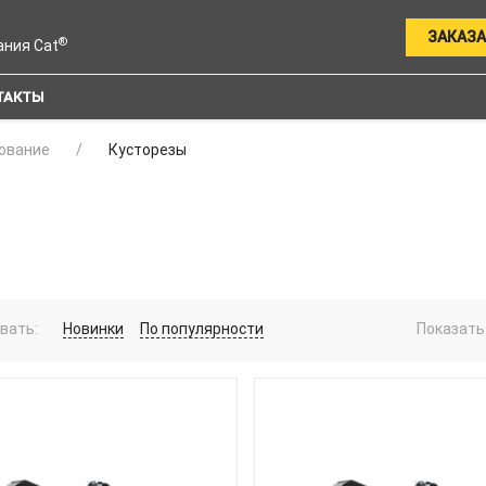
ЗАКАЗА
®
ания Cat
ТАКТЫ
ование
Кусторезы
вать:
Новинки
По популярности
Показать 