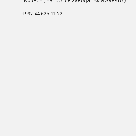
"Корвон", напротив завода "Akia Avesto")
+992 44 625 11 22