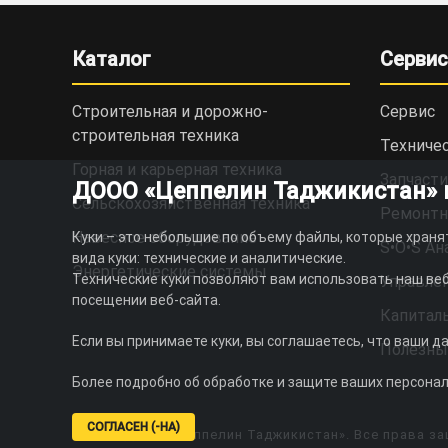
Каталог
Сервис
Строительная и дорожно-
Сервис
cтроительная техника
Техниче
Горная и карьерная техника
Запчасти
ДООО «Цеппелин Таджикистан» ис
Сельскохозяйственная техника
Ремонтн
Навесное оборудование
Куки – это небольшие по объему файлы, которые храня
S•O•S Ан
вида куки: технические и аналитические.
Энергетические системы
Технические куки позволяют вам использовать наш веб
Управлен
посещении веб-сайта.
Капитал
Если вы принимаете куки, вы соглашаетесь, что ваши д
Полезны
Более подробно об обработке и защите ваших персона
СОГЛАСЕН (-НА)
© 2026 ДООО «Цеппелин Таджикистан». Все права за