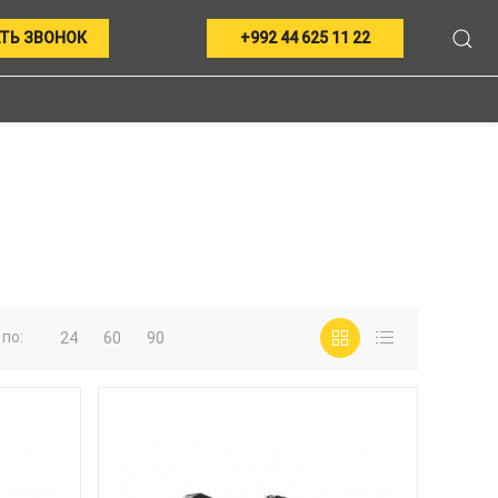
ТЬ ЗВОНОК
+992 44 625 11 22
по:
24
60
90