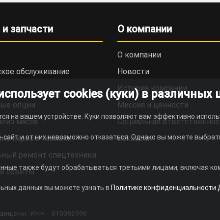
 и запчасти
О компании
О компании
ское обслуживание
Новости
История компании
пользует cookies (куки) в различных 
ые опции
Миссия и ценности
тся на вашем устройстве. Куки позволяют вам эффективно исполь
ализ масла
Социальная ответственнос
-сайт и от них невозможно отказаться. Однако вы можете выбрать
ие парком техники
Вакансии
ьный ремонт спецтехники
анные также будут обрабатываться третьими лицами, включая комп
е советы
льных данных вы можете узнать в
Политике конфиденциальности 
щищены. ИНН - 010082996