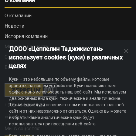
О компании
О компании
Новости
История компании
Миссия и ценности
ДООО «Цеппелин Таджикистан»
использует cookies (куки) в различных
Социальная ответственность
целях
Вакансии
Куки – это небольшие по объему файлы, которые
хранятся на вашем устройстве. Куки позволяют вам
эффективно использовать наш веб-сайт. Мы используем
два основных вида куки: технические и аналитические.
+992 44 625 11 22
Технические куки позволяют вам использовать наш веб-
сайт и от них невозможно отказаться. Однако вы можете
info@zeppelin.tj
выбрать, какие аналитические куки будут
использоваться при посещении веб-сайта.
Мы в соцсетях: