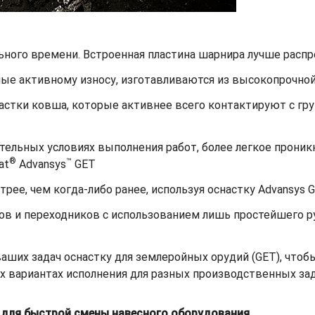
ьного времени. Встроенная пластина шарнира лучше распре
ные активному износу, изготавливаются из высокопрочной
астки ковша, которые активнее всего контактируют с гр
ельных условиях выполнения работ, более легкое проникн
®
™
at
Advansys
GET
рее, чем когда-либо ранее, используя оснастку Advansys 
ов и переходников с использованием лишь простейшего р
ших задач оснастку для землеройных орудий (GET), чтобы
х вариантах исполнения для разных производственных зад
в для быстрой смены навесного оборудования