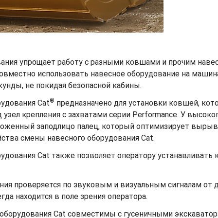
ания упрощает работу с разными ковшами и прочим наве
овместно использовать навесное оборудование на машина
унды, не покидая безопасной кабины.
®
рудования Cat
предназначено для установки ковшей, кот
зел крепления с захватами серии Performance. У высоко
оложенный заподлицо палец, который оптимизирует вырыв
йства смены навесного оборудования Cat.
удования Cat также позволяет оператору устанавливать к
ния проверяется по звуковым и визуальным сигналам от д
да находится в поле зрения оператора.
 оборудования Cat совместимы с гусеничными экскаватор