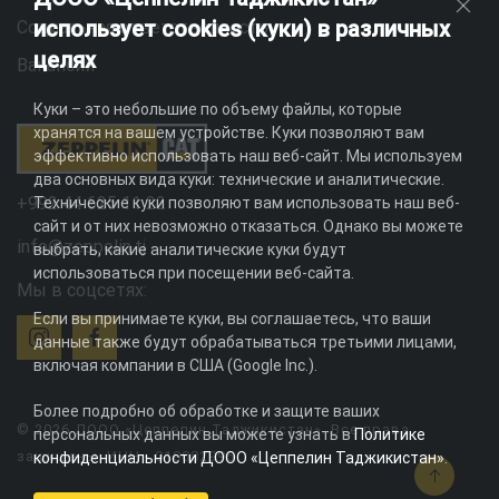
использует cookies (куки) в различных
Социальная ответственность
целях
Вакансии
Куки – это небольшие по объему файлы, которые
хранятся на вашем устройстве. Куки позволяют вам
эффективно использовать наш веб-сайт. Мы используем
два основных вида куки: технические и аналитические.
+992 44 625 11 22
Технические куки позволяют вам использовать наш веб-
сайт и от них невозможно отказаться. Однако вы можете
info@zeppelin.tj
выбрать, какие аналитические куки будут
использоваться при посещении веб-сайта.
Мы в соцсетях:
Если вы принимаете куки, вы соглашаетесь, что ваши
данные также будут обрабатываться третьими лицами,
включая компании в США (Google Inc.).
Более подробно об обработке и защите ваших
© 2026 ДООО «Цеппелин Таджикистан». Все права
персональных данных вы можете узнать в
Политике
защищены. ИНН - 010082996
конфиденциальности ДООО «Цеппелин Таджикистан»
.