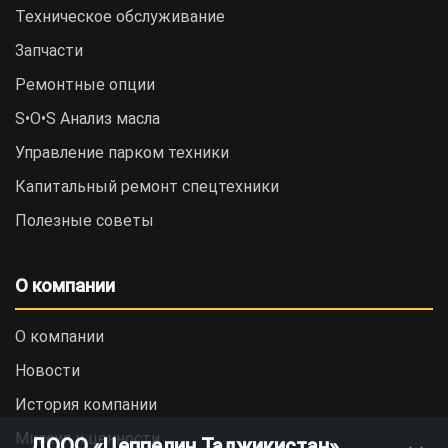
Техническое обслуживание
Запчасти
Ремонтные опции
S•O•S Анализ масла
Управление парком техники
Капитальный ремонт спецтехники
Полезные советы
О компании
О компании
Новости
История компании
Миссия и ценности
ДООО «Цеппелин Таджикистан»