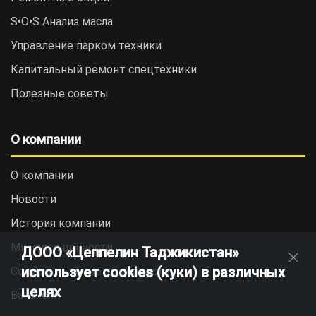
S•O•S Анализ масла
Управление парком техники
Капитальный ремонт спецтехники
Полезные советы
О компании
О компании
Новости
История компании
Миссия и ценности
ДООО «Цеппелин Таджикистан»
использует cookies (куки) в различных
Социальная ответственность
целях
Вакансии