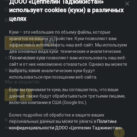
ДООО «Цеппелин Таджикистан»
использует cookies (куки) в различных
Социальная ответственность
целях
Вакансии
Куки – это небольшие по объему файлы, которые
хранятся на вашем устройстве. Куки позволяют вам
эффективно использовать наш веб-сайт. Мы используем
два основных вида куки: технические и аналитические.
+992 44 625 11 22
Технические куки позволяют вам использовать наш веб-
сайт и от них невозможно отказаться. Однако вы можете
info@zeppelin.tj
выбрать, какие аналитические куки будут
использоваться при посещении веб-сайта.
Мы в соцсетях:
Если вы принимаете куки, вы соглашаетесь, что ваши
данные также будут обрабатываться третьими лицами,
включая компании в США (Google Inc.).
Более подробно об обработке и защите ваших
© 2026 ДООО «Цеппелин Таджикистан». Все права
персональных данных вы можете узнать в
Политике
защищены. ИНН - 010082996
конфиденциальности ДООО «Цеппелин Таджикистан»
.