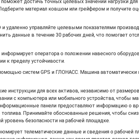
d поможет достичь точных целевых значений нагрузки д
одберите материал ковшом или грейфером и получите оце
® и удаленно управляйте целевыми показателями произво
анить данные в течение 30 рабочих дней, что помогает о
 информирует оператора о положении навесного оборудова
ии к пределу устойчивости.
 помощью систем GPS и ГЛОНАСС. Машина автоматически 
кие инструкции для всех активов, независимо от размеро
ании с компьютера или мобильного устройства, чтобы м
Информационные панели предоставляют информацию о вре
 топлива. Принимайте обоснованные решения, чтобы снизи
 уровень безопасности на рабочей площадке.
 резюмирует телематические данные и сведения о рабочей 