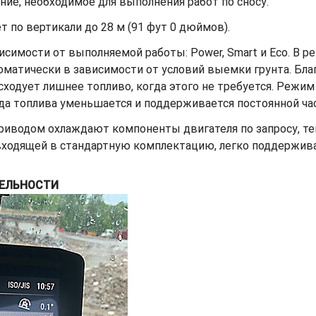
ие, необходимое для выполнения работ по сносу.
 по вертикали до 28 м (91 фут 0 дюймов).
симости от выполняемой работы: Power, Smart и Eco. В р
матически в зависимости от условий выемки грунта. Бла
сходует лишнее топливо, когда этого не требуется. Режи
да топлива уменьшается и поддерживается постоянной ча
водом охлаждают компоненты двигателя по запросу, тем
входящей в стандартную комплектацию, легко поддержива
ЕЛЬНОСТИ