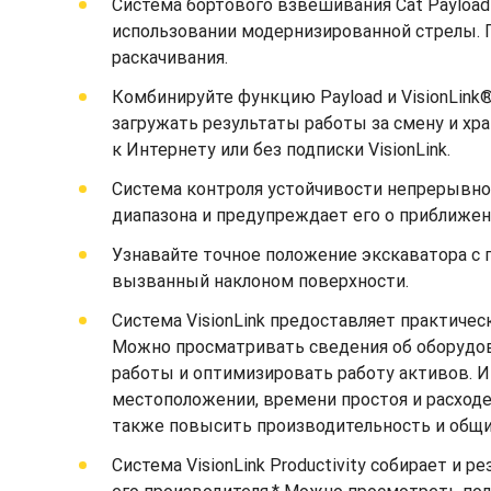
Система бортового взвешивания Cat Payloa
использовании модернизированной стрелы. П
раскачивания.
Комбинируйте функцию Payload и VisionLink
загружать результаты работы за смену и хр
к Интернету или без подписки VisionLink.
Система контроля устойчивости непрерывно
диапазона и предупреждает его о приближен
Узнавайте точное положение экскаватора с
вызванный наклоном поверхности.
Система VisionLink предоставляет практичес
Можно просматривать сведения об оборудов
работы и оптимизировать работу активов. 
местоположении, времени простоя и расходе
также повысить производительность и общий
Система VisionLink Productivity собирает и