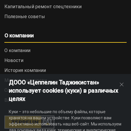
Капитальный ремонт спецтехники
Полезные советы
О компании
О компании
Новости
История компании
Миссия и ценности
ДООО «Цеппелин Таджикистан»
использует cookies (куки) в различных
Социальная ответственность
целях
Вакансии
Куки – это небольшие по объему файлы, которые
хранятся на вашем устройстве. Куки позволяют вам
эффективно использовать наш веб-сайт. Мы используем
два основных вида куки: технические и аналитические.