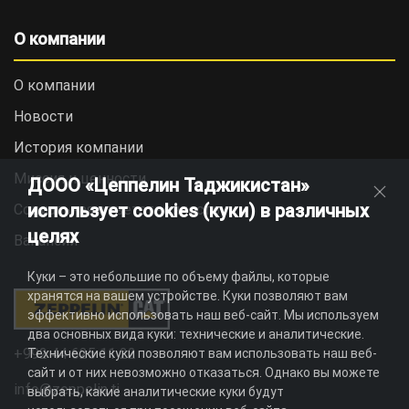
О компании
О компании
Новости
История компании
Миссия и ценности
ДООО «Цеппелин Таджикистан»
использует cookies (куки) в различных
Социальная ответственность
целях
Вакансии
Куки – это небольшие по объему файлы, которые
хранятся на вашем устройстве. Куки позволяют вам
эффективно использовать наш веб-сайт. Мы используем
два основных вида куки: технические и аналитические.
+992 44 625 11 22
Технические куки позволяют вам использовать наш веб-
сайт и от них невозможно отказаться. Однако вы можете
info@zeppelin.tj
выбрать, какие аналитические куки будут