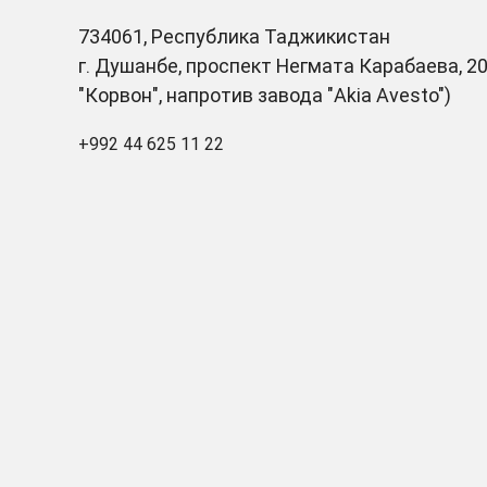
734061, Республика Таджикистан
г. Душанбе, проспект Негмата Карабаева, 20
"Корвон", напротив завода "Akia Avesto")
+992 44 625 11 22