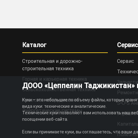
Каталог
Сервис
Строительная и дорожно-
Сервис
cтроительная техника
Техниче
Горная и карьерная техника
Запчасти
ДООО «Цеппелин Таджикистан» ис
Сельскохозяйственная техника
Ремонтн
Навесное оборудование
Куки – это небольшие по объему файлы, которые храня
S•O•S Ан
вида куки: технические и аналитические.
Энергетические системы
Технические куки позволяют вам использовать наш веб
Управлен
посещении веб-сайта.
Капитал
Если вы принимаете куки, вы соглашаетесь, что ваши д
Полезны