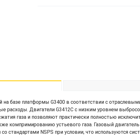
 на базе платформы G3400 в соответствии с отраслевыми
ные расходы. Двигатели G3412C с низким уровнем выброс
сжатия газа и позволяют практически полностью исключи
акже компримированию устьевого газа. Газовый двигатель C
вии со стандартами NSPS при условии, что используются си