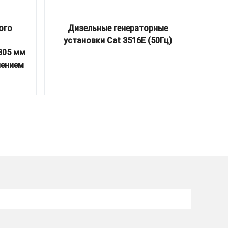
ого
Дизельные генераторные
Плу
установки Cat 3516E (50Гц)
305 мм
лением