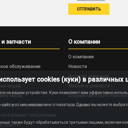
 и запчасти
О компании
О компании
ское обслуживание
Новости
История компании
пользует cookies (куки) в различных 
ые опции
Миссия и ценности
тся на вашем устройстве. Куки позволяют вам эффективно исполь
ализ масла
Социальная ответственнос
-сайт и от них невозможно отказаться. Однако вы можете выбрать
ие парком техники
Вакансии
ьный ремонт спецтехники
анные также будут обрабатываться третьими лицами, включая комп
е советы