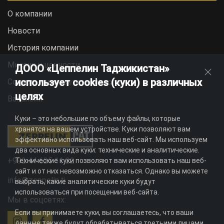
О компании
Новости
История компании
Миссия и ценности
ДООО «Цеппелин Таджикистан»
использует cookies (куки) в различных
Социальная ответственность
целях
Вакансии
Куки – это небольшие по объему файлы, которые
хранятся на вашем устройстве. Куки позволяют вам
эффективно использовать наш веб-сайт. Мы используем
два основных вида куки: технические и аналитические.
+992 44 625 11 22
Технические куки позволяют вам использовать наш веб-
сайт и от них невозможно отказаться. Однако вы можете
info@zeppelin.tj
выбрать, какие аналитические куки будут
использоваться при посещении веб-сайта.
Мы в соцсетях:
Если вы принимаете куки, вы соглашаетесь, что ваши
данные также будут обрабатываться третьими лицами,