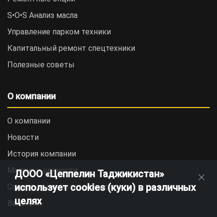
S•O•S Анализ масла
Управление парком техники
Капитальный ремонт спецтехники
Полезные советы
О компании
О компании
Новости
История компании
Миссия и ценности
ДООО «Цеппелин Таджикистан»
использует cookies (куки) в различных
Социальная ответственность
целях
Вакансии