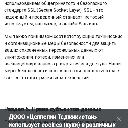
использованием общепринятого и безопасного
стандарта SSL (Secure Socket Layer). SSL - это
надежный и проверенный стандарт, который
используется, например, в онлайн-банкинге.
Мы также принимаем соответствующие технические
и организационные меры безопасности для защиты
ваших сохраненных персональных данных от
уничтожения, потери, изменения или
несанкционированного раскрытия или доступа. Наши
меры безопасности постоянно совершенствуются в
соответствии с развитием технологий.
Раздел 5. Права субъектов данных
ДООО «Цеппелин Таджикистан»
Поскольку вы являетесь субъектом персональных
использует cookies (куки) в различных