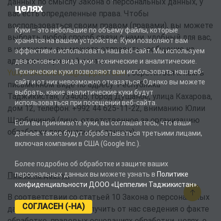
данных по смыслу Закона о персональных данных, у
целях
вас есть определенные права. Чтобы
воспользоваться своим правом (правами), вы можете
Куки – это небольшие по объему файлы, которые
выбрать любой способ связи с нами, удобный для вас,
хранятся на вашем устройстве. Куки позволяют вам
в частности, вы можете отправить сообщение на
эффективно использовать наш веб-сайт. Мы используем
адрес электронной почты:
два основных вида куки: технические и аналитические.
Технические куки позволяют вам использовать наш веб-
Yuliya.Shcherbinina@zeppelin.com
, обратиться к нам в
сайт и от них невозможно отказаться. Однако вы можете
письменном виде по адресу: Республика
выбрать, какие аналитические куки будут
Таджикистан, 734005, город Душанбе, улица Кахарова,
использоваться при посещении веб-сайта.
дом 12, телефон: +992 44 625-11-22, вниманию Юлии
Щербининой (лицо, ответственное за организацию
Если вы принимаете куки, вы соглашаетесь, что ваши
обработки персональных данных).
данные также будут обрабатываться третьими лицами,
включая компании в США (Google Inc.).
Более подробно об обработке и защите ваших
персональных данных вы можете узнать в
Политике
Право на доступ
конфиденциальности ДООО «Цеппелин Таджикистан»
.
В соответствии со статьей 10 Закона о персональных
СОГЛАСЕН (-НА)
данных, вы вправе получить от нас сведения о факте
обработке, правовых основаниях обработки, целях, о