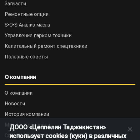
Запчасти
Ремонтные опции
S•O•S Анализ масла
Управление парком техники
Капитальный ремонт спецтехники
Полезные советы
О компании
О компании
Новости
История компании
Миссия и ценности
ДООО «Цеппелин Таджикистан»
использует cookies (куки) в различных
Социальная ответственность