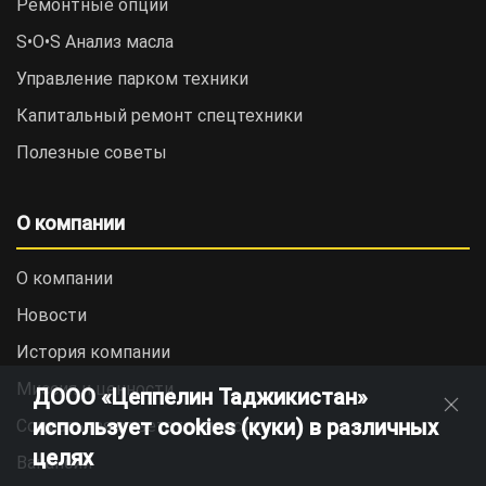
Ремонтные опции
S•O•S Анализ масла
Управление парком техники
Капитальный ремонт спецтехники
Полезные советы
О компании
О компании
Новости
История компании
Миссия и ценности
ДООО «Цеппелин Таджикистан»
использует cookies (куки) в различных
Социальная ответственность
целях
Вакансии