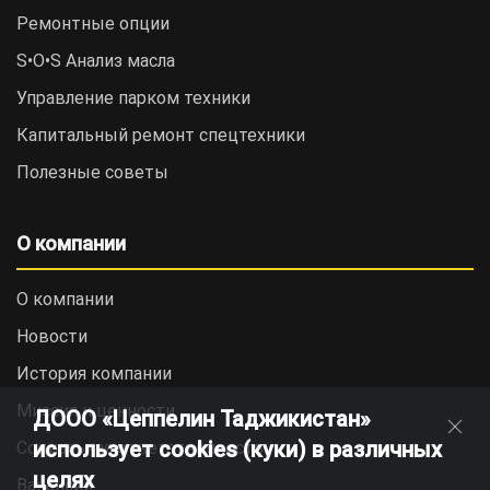
Ремонтные опции
S•O•S Анализ масла
Управление парком техники
Капитальный ремонт спецтехники
Полезные советы
О компании
О компании
Новости
История компании
Миссия и ценности
ДООО «Цеппелин Таджикистан»
использует cookies (куки) в различных
Социальная ответственность
целях
Вакансии