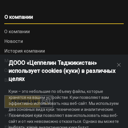
О компании
О компании
Новости
История компании
Миссия и ценности
ДООО «Цеппелин Таджикистан»
использует cookies (куки) в различных
Социальная ответственность
целях
Вакансии
Куки – это небольшие по объему файлы, которые
хранятся на вашем устройстве. Куки позволяют вам
эффективно использовать наш веб-сайт. Мы используем
два основных вида куки: технические и аналитические.
+992 44 625 11 22
Технические куки позволяют вам использовать наш веб-
сайт и от них невозможно отказаться. Однако вы можете
info@zeppelin.tj
выбрать, какие аналитические куки будут