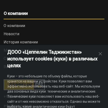
О компании
О компании
Новости
История компании
Миссия и ценности
ДООО «Цеппелин Таджикистан»
использует cookies (куки) в различных
Социальная ответственность
целях
Вакансии
Куки – это небольшие по объему файлы, которые
хранятся на вашем устройстве. Куки позволяют вам
эффективно использовать наш веб-сайт. Мы используем
два основных вида куки: технические и аналитические.
+992 44 625 11 22
Технические куки позволяют вам использовать наш веб-
сайт и от них невозможно отказаться. Однако вы можете
info@zeppelin.tj
выбрать, какие аналитические куки будут