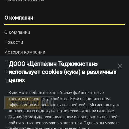
О компании
О компании
Новости
История компании
Миссия и ценности
ДООО «Цеппелин Таджикистан»
использует cookies (куки) в различных
Социальная ответственность
целях
Вакансии
Куки – это небольшие по объему файлы, которые
хранятся на вашем устройстве. Куки позволяют вам
эффективно использовать наш веб-сайт. Мы используем
два основных вида куки: технические и аналитические.
+992 44 625 11 22
Технические куки позволяют вам использовать наш веб-
сайт и от них невозможно отказаться. Однако вы можете
info@zeppelin.tj