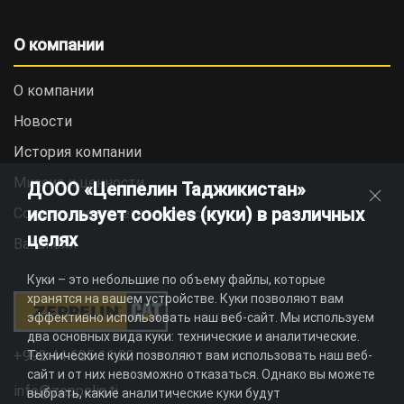
О компании
О компании
Новости
История компании
Миссия и ценности
ДООО «Цеппелин Таджикистан»
использует cookies (куки) в различных
Социальная ответственность
целях
Вакансии
Куки – это небольшие по объему файлы, которые
хранятся на вашем устройстве. Куки позволяют вам
эффективно использовать наш веб-сайт. Мы используем
два основных вида куки: технические и аналитические.
+992 44 625 11 22
Технические куки позволяют вам использовать наш веб-
сайт и от них невозможно отказаться. Однако вы можете
info@zeppelin.tj
выбрать, какие аналитические куки будут