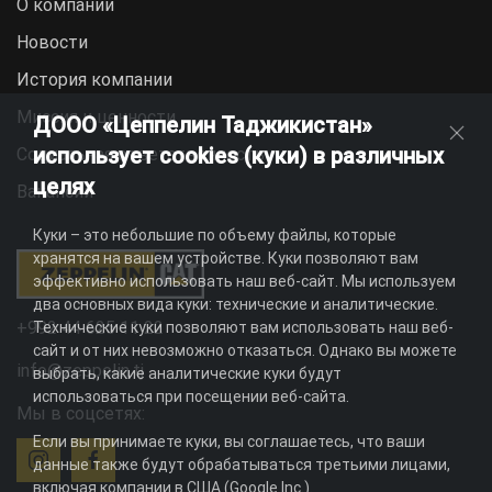
О компании
Новости
История компании
Миссия и ценности
ДООО «Цеппелин Таджикистан»
использует cookies (куки) в различных
Социальная ответственность
целях
Вакансии
Куки – это небольшие по объему файлы, которые
хранятся на вашем устройстве. Куки позволяют вам
эффективно использовать наш веб-сайт. Мы используем
два основных вида куки: технические и аналитические.
+992 44 625 11 22
Технические куки позволяют вам использовать наш веб-
сайт и от них невозможно отказаться. Однако вы можете
info@zeppelin.tj
выбрать, какие аналитические куки будут
использоваться при посещении веб-сайта.
Мы в соцсетях:
Если вы принимаете куки, вы соглашаетесь, что ваши
данные также будут обрабатываться третьими лицами,
включая компании в США (Google Inc.).