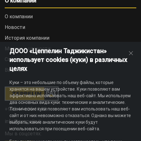
О компании
О компании
Новости
История компании
Миссия и ценности
ДООО «Цеппелин Таджикистан»
использует cookies (куки) в различных
Социальная ответственность
целях
Вакансии
Куки – это небольшие по объему файлы, которые
хранятся на вашем устройстве. Куки позволяют вам
эффективно использовать наш веб-сайт. Мы используем
два основных вида куки: технические и аналитические.
+992 44 625 11 22
Технические куки позволяют вам использовать наш веб-
сайт и от них невозможно отказаться. Однако вы можете
info@zeppelin.tj
выбрать, какие аналитические куки будут
использоваться при посещении веб-сайта.
Мы в соцсетях: