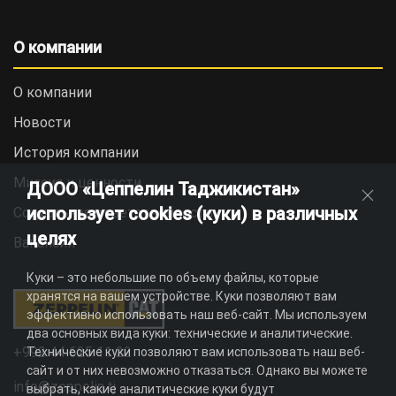
О компании
О компании
Новости
История компании
Миссия и ценности
ДООО «Цеппелин Таджикистан»
использует cookies (куки) в различных
Социальная ответственность
целях
Вакансии
Куки – это небольшие по объему файлы, которые
хранятся на вашем устройстве. Куки позволяют вам
эффективно использовать наш веб-сайт. Мы используем
два основных вида куки: технические и аналитические.
+992 44 625 11 22
Технические куки позволяют вам использовать наш веб-
сайт и от них невозможно отказаться. Однако вы можете
info@zeppelin.tj
выбрать, какие аналитические куки будут